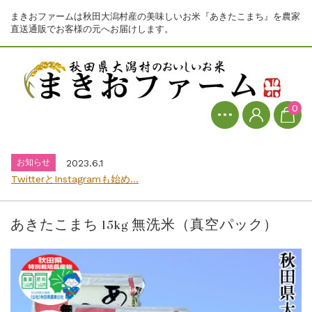
まきおファームは秋田大潟村産の美味しいお米『あきたこまち』を農家
直送通販でお客様の元へお届けします。
お知らせ
2023.6.1
0
TwitterとInstagramも始め...
お知らせ
2026.7.31
8月1日からの価格改定のお知らせ...
お知らせ
2023.6.1
TwitterとInstagramも始め...
お知らせ
2026.7.31
8月1日からの価格改定のお知らせ...
あきたこまち 15kg 無洗米（真空パック）
お知らせ
2023.6.1
TwitterとInstagramも始め...