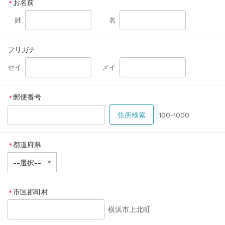
お名前
＊
姓
名
フリガナ
セイ
メイ
郵便番号
＊
100-1000
都道府県
＊
市区郡町村
＊
横浜市上北町