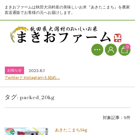
まきおファームは秋田大潟村産の美味しいお米『あきたこまち』を農家
直送通販でお客様の元へお届けします。
お知らせ
2023.6.1
0
TwitterとInstagramも始め...
お知らせ
2026.7.31
8月1日からの価格改定のお知らせ...
お知らせ
2023.6.1
TwitterとInstagramも始め...
お知らせ
2026.7.31
8月1日からの価格改定のお知らせ...
タグ:
packed_20kg
お知らせ
2023.6.1
TwitterとInstagramも始め...
対象記事：5件
あきたこまち5kg