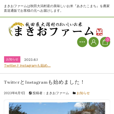
まきおファームは秋田大潟村産の美味しいお米『あきたこまち』を農家
直送通販でお客様の元へお届けします。
お知らせ
2023.6.1
0
TwitterとInstagramも始め...
お知らせ
2026.7.31
8月1日からの価格改定のお知らせ...
お知らせ
2023.6.1
TwitterとInstagramも始め...
お知らせ
2026.7.31
8月1日からの価格改定のお知らせ...
TwitterとInstagramも始めました！
お知らせ
2023.6.1
TwitterとInstagramも始め...
2023年6月1日
投稿者：まきおファーム
お知らせ